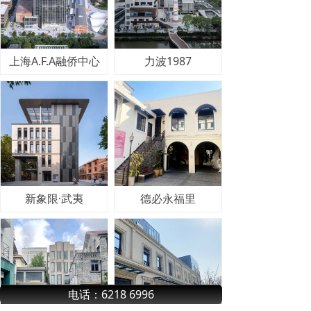
上海A.F.A融侨中心
力波1987
新象限·武夷
德必永福里
电话：6218 6996