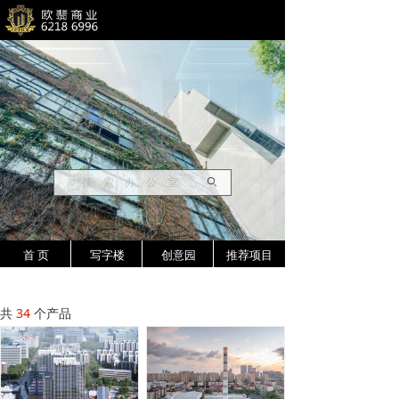
ꄙ
首 页
写字楼
创意园
推荐项目
共
34
个产品