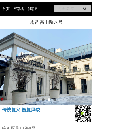
首页
写字楼
创意园
ꄙ
越界·衡山路八号
传统复兴 衡复风貌
徐汇区衡山路8号