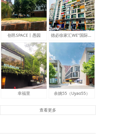
创邑SPACE丨愚园
德必徐家汇WE”国际文化创意中心
幸福里
余姚55（Uyao55）
查看更多