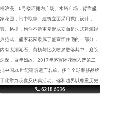
桐浪漫。6号楼环拥内广场、水塔广场，背靠盛
家花园，闹中取静。建筑立面采用拱门设计，
窗、格栅，构件不断重复形成立面是法式建筑经
典范式。盛家花园隶属于盛宣怀住宅的一部分，
内有太湖湖石、黄杨与忆女喷泉散落其中，庭院
深深，百年如故。2017年盛宣怀花园入选第二
批中国20世纪建筑遗产名单。多个全球奢侈品牌
于此举办晚宴及庆典活动。锦和越界以尊重历史
6218 6996
끅
文脉、新老建筑交映、无界开放共生为理念，在
百年光辉岁月之上，再度演绎衡复风貌区的活力
与浪漫，将衡山路八号打造成具有独特魅力的衡
复地标。】