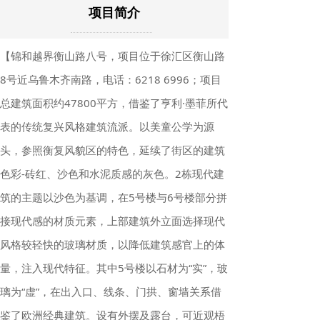
项目简介
【锦和越界衡山路八号，项目位于徐汇区衡山路
8号近乌鲁木齐南路，电话：6218 6996；项目
总建筑面积约47800平方，借鉴了亨利·墨菲所代
表的传统复兴风格建筑流派。以美童公学为源
头，参照衡复风貌区的特色，延续了街区的建筑
色彩-砖红、沙色和水泥质感的灰色。2栋现代建
筑的主题以沙色为基调，在5号楼与6号楼部分拼
接现代感的材质元素，上部建筑外立面选择现代
风格较轻快的玻璃材质，以降低建筑感官上的体
量，注入现代特征。其中5号楼以石材为“实”，玻
璃为“虚”，在出入口、线条、门拱、窗墙关系借
鉴了欧洲经典建筑。设有外摆及露台，可近观梧