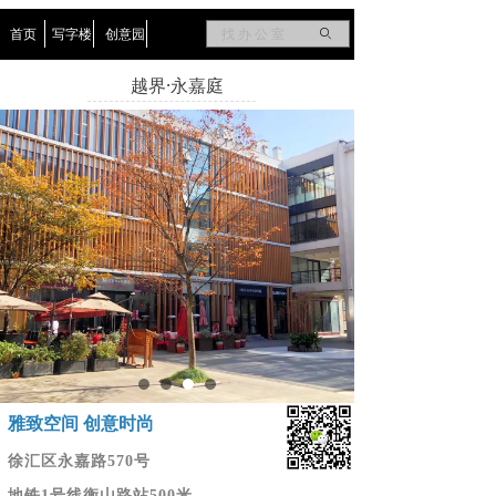
首页
写字楼
创意园
ꄙ
越界·永嘉庭
雅致空间 创意时尚
徐汇区永嘉路570号
地铁1号线衡山路站500米