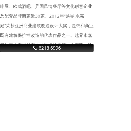
啡屋、欧式酒吧、异国风情餐厅等文化创意企业
及配套品牌商家近30家。2012年“越界·永嘉
庭”荣获亚洲商业建筑改造设计大奖，是锦和商业
既有建筑保护性改造的代表作品之一。越界永嘉
庭位于上海最具有法式风情的使馆区永嘉路，地
6218 6996
끅
铁一号线、七号线、九号线近在咫尺，地理位置
极其优越。物业公司：锦和商业】
行 业 资 讯
上海商业地产积极回暖，租金降幅收窄，大宗交易亮眼
今年一季度，随着政策持续发
力、经济活跃度稳步回升，上海
商业地产市场迎来积极回暖，为
全年奠定良好开局。多家商业地
产机构相继发布2026年第一季度
“沪七条”新政首周末效果显著