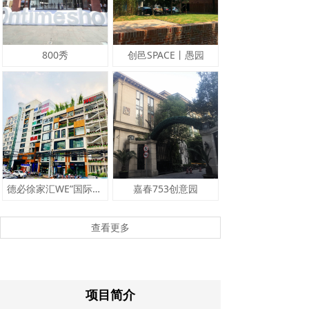
800秀
创邑SPACE丨愚园
德必徐家汇WE”国际文化创意中心
嘉春753创意园
查看更多
项目简介