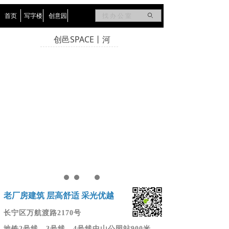
首页
写字楼
创意园
ꄙ
创邑SPACE丨河
老厂房建筑 层高舒适 采光优越
长宁区
万航渡路2170号
地铁2号线、3号线、4号线中山公园站900米