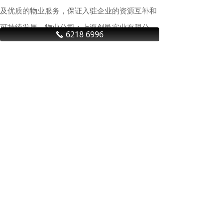
及优质的物业服务，保证入驻企业的资源互补和
可持续发展。物业公司：上海创邑实业有限公
6218 6996
끅
司】
行 业 资 讯
上海商业地产积极回暖，租金降幅收窄，大宗交易亮眼
今年一季度，随着政策持续发
力、经济活跃度稳步回升，上海
商业地产市场迎来积极回暖，为
全年奠定良好开局。多家商业地
产机构相继发布2026年第一季度
“沪七条”新政首周末效果显著
上海房地产市场的报告显示，上
2月25日上海“沪七条”新政重磅落
海投资市场交易情绪回暖，写字
地，从限购松绑、公积金贷款额
楼、零售物业及仓储物流等板块
度提升到房产税优化，多维度政
市场活跃度提升。第一季度，上
策红利精准释放。新政施行后的
海写字楼市场投资方面，核心区
首个周末，申城各大房产中介、
域资产成交势头活跃，成交总额
长三角都市圈抱团发展
售楼处迎来一波高峰，二手房市
同比上升。上海旅游市场持续回
最近在长三角，上海、杭州、宁