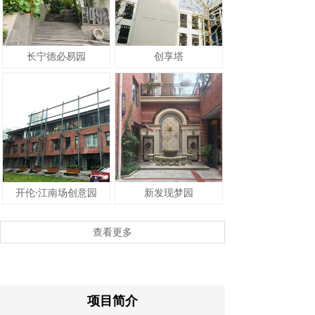
长宁德必易园
创享塔
开伦·江南场创意园
新发现梦园
查看更多
项目简介