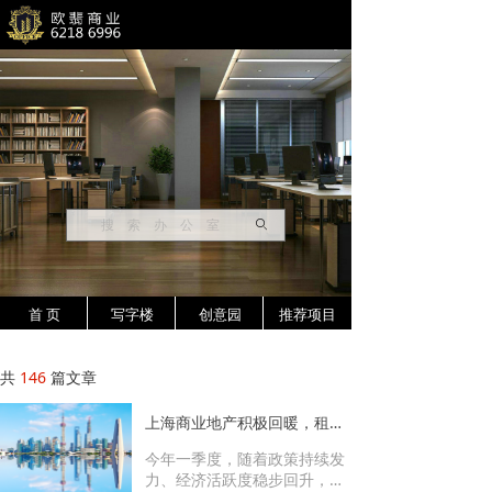
ꄙ
首 页
写字楼
创意园
推荐项目
共
146
篇文章
上海商业地产积极回暖，租金降幅收窄，大宗交易亮眼
今年一季度，随着政策持续发
力、经济活跃度稳步回升，上