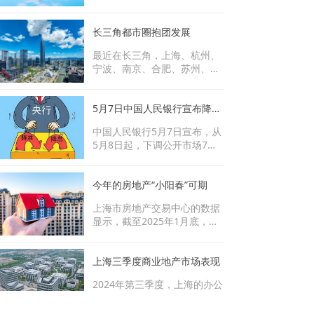
海商业地产市场迎来积极回
暖，为全年奠定良好开局。多
家商业地产机构相继发布2026
长三角都市圈抱团发展
年第一季度上海房地产市场的
最近在长三角，上海、杭州、
报告显示，上海投资市场交易
宁波、南京、合肥、苏州、无
情绪回暖，写字楼、零售物业
锡、常州等六大都市圈开始有
及仓储物流等板块市场活跃度
组织、有计划地“抱团”发展。
提升。第一季度，上海写字楼
近日，《建立健全都市圈同城
5月7日中国人民银行宣布降准降息，这次又会带来什么变化？
市场投资方面，核心区域资产
化发展体制机制提升长三角城
成交势头活跃，成交总额同比
中国人民银行5月7日宣布，从
市群一体化发展水平行动方
上升。上海旅游市场持续回
5月8日起，下调公开市场7天
案》正式印发。面向2035年，
暖，推动酒店市场稳步复苏。
期逆回购操作利率0.1%。自5
长三角加快现代化都市圈建设
上海甲级写字楼市场需求持续
月15日起，下调金融机构存款
将是“十五五”发展的重中之
回暖，租金降幅收窄，整体市
准备金率0.5%（不含已执行
今年的房地产“小阳春”可期
重。长三角一体化上升为国家
场表现分化。
5%存款准备金率的金融机
战略已近7年，已经积累了一
上海市房地产交易中心的数据
构）。为实施好适度宽松的货
定经验。从2018年至2024
显示，截至2025年1月底，上
币政策，加力支持实体经济，
年，长三角贡献了我国约26%
海本月卖了46.4万平方米新
从5月8日起，公开市场7天期
的经济增量，万亿城市数量增
房、1.51万套二手房。从数据
逆回购操作利率由此前的1.5%
加到9个。
上看，远远好于去年同期。今
上海三季度商业地产市场表现
调整为1.4%。公开市场14天期
年1月1日至23日，新房日均成
逆回购和临时正、逆回购的操
2024年第三季度，上海的办公
交2万平方米，比去年1月日均
作利率继续在公开市场7天期
及零售商业租赁市场活跃度均
增加39%；二手房日均成交65
逆回购操作利率上加减点确
有改善。租金优惠已成为企业